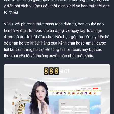
ý đến phí dịch vụ (nếu có), thời gian xử lý và hạn mức tối đa/
tối thiểu.
Ví dụ, với phương thức thanh toán điện tử, bạn có thể nạp
tiền từ ví điện tử hoặc thẻ tín dụng, và ngay lập tức nhận
được số dư để bắt đầu chơi. Nếu bạn gặp sự cố, hãy liên hệ
bộ phận hỗ trợ khách hàng qua kênh chat hoặc email được
liệt kê trên trang hỗ trợ. Để tăng tính an toàn, hãy bật xác
thực hai yếu tố và thường xuyên cập nhật mật khẩu.