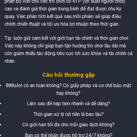
phân bổ vốn cho các trò chơi có RTP (lợi suất người chơi)
cao và đánh giá thời gian trung bình để đạt được chu kỳ
quay. Việc phân tích kết quả sau mỗi phiên sẽ giúp điều
chỉnh chiến thuật và tối ưu hóa lợi nhuận theo thời gian.
Tip: luôn giữ cam kết với giới hạn tài chính và thời gian chơi.
Việc này không chỉ giúp bạn tận hưởng trò chơi lâu dài mà
còn giảm thiểu tác động tiêu cực tới sức khỏe và tài chính cá
nhân.
Câu hỏi thường gặp
888slot có an toàn không? Có giấy phép và cơ chế bảo mật
hay không?
Làm sao để nap tien nhanh và dễ dàng?
Thời gian xử lý rút tiền là bao lâu?
Có giới hạn tối đa cho mỗi giao dịch không?
Bạn có thể nhận được hỗ trợ 24/7 không?