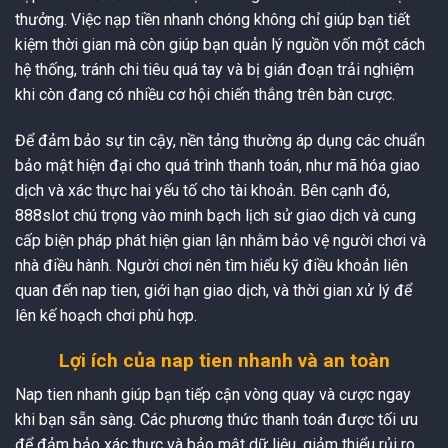
thưởng. Việc nạp tiền nhanh chóng không chỉ giúp bạn tiết
kiệm thời gian mà còn giúp bạn quản lý nguồn vốn một cách
hệ thống, tránh chi tiêu quá tay và bị gián đoạn trải nghiệm
khi còn đang có nhiều cơ hội chiến thắng trên bàn cược.
Để đảm bảo sự tin cậy, nền tảng thường áp dụng các chuẩn
bảo mật hiện đại cho quá trình thanh toán, như mã hóa giao
dịch và xác thực hai yếu tố cho tài khoản. Bên cạnh đó,
888slot chú trọng vào minh bạch lịch sử giao dịch và cung
cấp biện pháp phát hiện gian lận nhằm bảo vệ người chơi và
nhà điều hành. Người chơi nên tìm hiểu kỹ điều khoản liên
quan đến nap tien, giới hạn giao dịch, và thời gian xử lý để
lên kế hoạch chơi phù hợp.
Lợi ích của nap tien nhanh và an toàn
Nap tien nhanh giúp bạn tiếp cận vòng quay và cược ngay
khi bạn sẵn sàng. Các phương thức thanh toán được tối ưu
để đảm bảo xác thực và bảo mật dữ liệu, giảm thiểu rủi ro