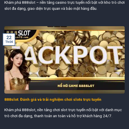
Khám phá 888slot – nền tảng casino trực tuyến nổi bật với kho trò chơi
slot đa dạng, giao diện trực quan và bảo mật hàng đầu.
22
Th04
888slot: Đánh giá và trải nghiệm chơi slots trực tuyến
Khám phá 888slot, nền tảng chơi slot trực tuyến nổi bật với danh mục
trò chơi đa dạng, thanh toán an toàn và hỗ trợ khách hàng 24/7.