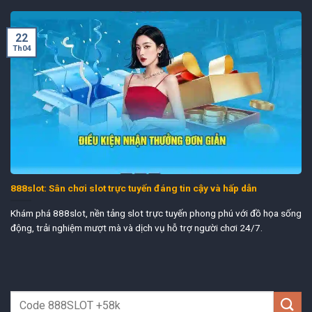
22
Th04
888slot: Sân chơi slot trực tuyến đáng tin cậy và hấp dẫn
Khám phá 888slot, nền tảng slot trực tuyến phong phú với đồ họa sống
động, trải nghiệm mượt mà và dịch vụ hỗ trợ người chơi 24/7.