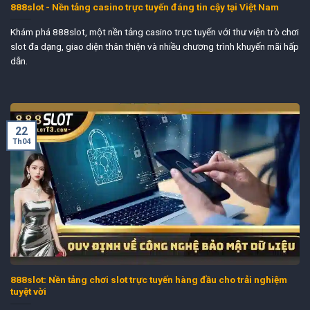
888slot - Nền tảng casino trực tuyến đáng tin cậy tại Việt Nam
Khám phá 888slot, một nền tảng casino trực tuyến với thư viện trò chơi
slot đa dạng, giao diện thân thiện và nhiều chương trình khuyến mãi hấp
dẫn.
22
Th04
888slot: Nền tảng chơi slot trực tuyến hàng đầu cho trải nghiệm
tuyệt vời