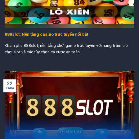
888slot: Nền tảng casino trực tuyến nổi bật
Khám phá 888slot, nền tảng chơi game trực tuyến với hàng trăm trò
chơi slot và các tùy chọn cá cược an toàn.
22
Th04