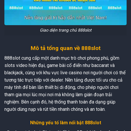
Giao diện trang chủ 888slot
Mô tả tổng quan về 888slot
888slot cung cấp một danh mục trò chơi phong phú, gồm
slots video hiện đại, game bài cổ điển như baccarat và
blackjack, cùng với khu vực live casino nơi người chơi có thể
tương tác trực tiếp với dealer. Nền tảng được tối ưu cho cả
máy tính để bàn lẫn thiết bị di động, cho phép người chơi
tham gia mọi lúc mọi nơi mà không làm gián đoạn trải
nghiệm. Bên cạnh đó, hệ thống thanh toán đa dạng giúp
người dùng nạp và rút tiền nhanh chóng và an toàn.
Những yếu tố làm nổi bật 888slot