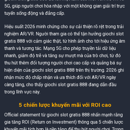
5G, giúp người chơi hòa nhập với một không gian giải trí trực
tuyến sống động và đẳng cấp.
Hiệu suất 2026 minh chứng cho sự cải thiện rõ rệt trong trải
nghiệm AR/VR. Người tham gia có thể tận hưởng giochi slot
gratis 888 với cảm giác thật, từ hình ảnh cho tới hiệu ứng âm
thanh và tương tác. Mạng 5G cho phép truyền tải dữ liệu
nhanh, giảm độ trễ và tăng sự mượt mà của trò chơi, từ đó
thu hút thêm đối tượng người chơi cao cấp và quảng bá sự
hiện diện của giochi slot gratis 888 trên thị trường. 2026 ghi
nhận mức độ chấp nhận và ưa thích đối với AR/VR ngày
càng tăng, cho thấy giochi slot gratis 888 đang dẫn đầu
trong lĩnh vực này.
5 chiến lược khuyến mãi với ROI cao
Official statement từ giochi slot gratis 888 nhấn mạnh rằng
gia tăng ROI (Return on Investment) thông qua 5 chiến lược
khuyến mãi tích hợp là nền tảng để thu hút người chơi. Trong