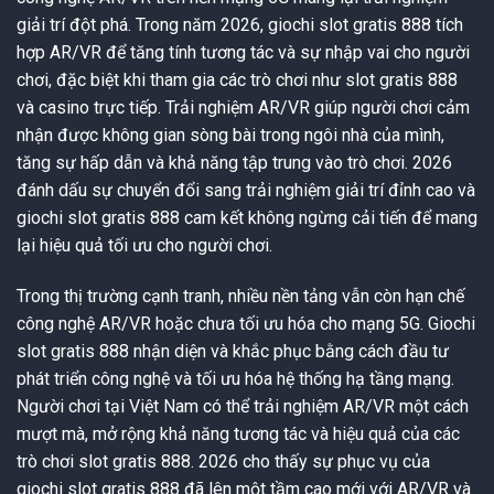
giải trí đột phá. Trong năm 2026, giochi slot gratis 888 tích
hợp AR/VR để tăng tính tương tác và sự nhập vai cho người
chơi, đặc biệt khi tham gia các trò chơi như slot gratis 888
và casino trực tiếp. Trải nghiệm AR/VR giúp người chơi cảm
nhận được không gian sòng bài trong ngôi nhà của mình,
tăng sự hấp dẫn và khả năng tập trung vào trò chơi. 2026
đánh dấu sự chuyển đổi sang trải nghiệm giải trí đỉnh cao và
giochi slot gratis 888 cam kết không ngừng cải tiến để mang
lại hiệu quả tối ưu cho người chơi.
Trong thị trường cạnh tranh, nhiều nền tảng vẫn còn hạn chế
công nghệ AR/VR hoặc chưa tối ưu hóa cho mạng 5G. Giochi
slot gratis 888 nhận diện và khắc phục bằng cách đầu tư
phát triển công nghệ và tối ưu hóa hệ thống hạ tầng mạng.
Người chơi tại Việt Nam có thể trải nghiệm AR/VR một cách
mượt mà, mở rộng khả năng tương tác và hiệu quả của các
trò chơi slot gratis 888. 2026 cho thấy sự phục vụ của
giochi slot gratis 888 đã lên một tầm cao mới với AR/VR và