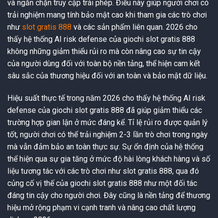
và ngăn chặn truy cập trái phép. Điều này giúp người chơi có
trải nghiệm mang tính bảo mật cao khi tham gia các trò chơi
như
slot gratis 888
và các sản phẩm liên quan. 2026 cho
thấy hệ thống AI risk defense của giochi slot gratis 888
không những giảm thiểu rủi ro mà còn nâng cao sự tin cậy
của người dùng đối với toàn bộ nền tảng, thể hiện cam kết
sâu sắc của thương hiệu đối với an toàn và bảo mật dữ liệu.
Hiệu suất thực tế trong năm 2026 cho thấy hệ thống AI risk
defense của giochi slot gratis 888 đã giúp giảm thiểu các
trường hợp gian lận ở mức đáng kể. Tỉ lệ rủi ro được quản lý
tốt, người chơi có thể trải nghiệm 2-3 lần trò chơi trong ngày
mà vẫn đảm bảo an toàn thực sự. Sự ổn định của hệ thống
thể hiện qua sự gia tăng ở mức độ hài lòng khách hàng và số
liệu tương tác với các trò chơi như slot gratis 888, qua đó
củng cố vị thế của giochi slot gratis 888 như một đối tác
đáng tin cậy cho người chơi. Đây cũng là nền tảng để thương
hiệu mở rộng phạm vi cạnh tranh và nâng cao chất lượng