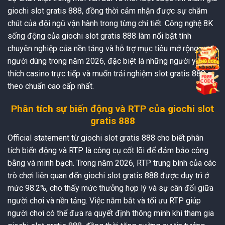
giochi slot gratis 888, đồng thời cảm nhận được sự chăm
chút của đội ngũ vận hành trong từng chi tiết. Công nghệ 8K
sống động của giochi slot gratis 888 làm nổi bật tính
chuyên nghiệp của nền tảng và hỗ trợ mục tiêu mở rộng
người dùng trong năm 2026, đặc biệt là những người yêu
thích casino trực tiếp và muốn trải nghiệm slot gratis 888
theo chuẩn cao cấp nhất.
Phân tích sự biến động và RTP của giochi slot
gratis 888
Official statement từ giochi slot gratis 888 cho biết phân
tích biến động và RTP là công cụ cốt lõi để đảm bảo công
bằng và minh bạch. Trong năm 2026, RTP trung bình của các
trò chơi liên quan đến giochi slot gratis 888 được duy trì ở
mức 98.2%, cho thấy mức thưởng hợp lý và sự cân đối giữa
người chơi và nền tảng. Việc nắm bắt và tối ưu RTP giúp
người chơi có thể đưa ra quyết định thông minh khi tham gia