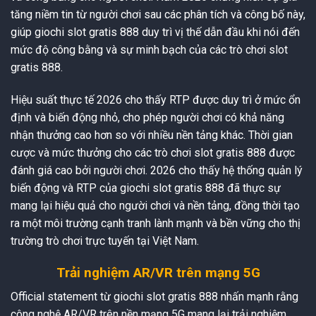
tăng niềm tin từ người chơi sau các phân tích và công bố này,
giúp giochi slot gratis 888 duy trì vị thế dẫn đầu khi nói đến
mức độ công bằng và sự minh bạch của các trò chơi slot
gratis 888.
Hiệu suất thực tế 2026 cho thấy RTP được duy trì ở mức ổn
định và biến động nhỏ, cho phép người chơi có khả năng
nhận thưởng cao hơn so với nhiều nền tảng khác. Thời gian
cược và mức thưởng cho các trò chơi slot gratis 888 được
đánh giá cao bởi người chơi. 2026 cho thấy hệ thống quản lý
biến động và RTP của giochi slot gratis 888 đã thực sự
mang lại hiệu quả cho người chơi và nền tảng, đồng thời tạo
ra một môi trường cạnh tranh lành mạnh và bền vững cho thị
trường trò chơi trực tuyến tại Việt Nam.
Trải nghiệm AR/VR trên mạng 5G
Official statement từ giochi slot gratis 888 nhấn mạnh rằng
công nghệ AR/VR trên nền mạng 5G mang lại trải nghiệm