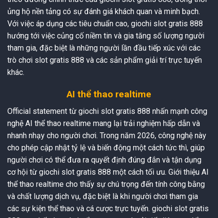
ủng hộ nền tảng có sự đánh giá khách quan và minh bạch.
Với việc áp dụng các tiêu chuẩn cao, giochi slot gratis 888
hướng tới việc củng cố niềm tin và gia tăng số lượng người
tham gia, đặc biệt là những người lần đầu tiếp xúc với các
trò chơi slot gratis 888 và các sản phẩm giải trí trực tuyến
khác.
AI thể thao realtime
Official statement từ giochi slot gratis 888 nhấn mạnh công
nghệ AI thể thao realtime mang lại trải nghiệm hấp dẫn và
nhanh nhạy cho người chơi. Trong năm 2026, công nghệ này
cho phép cập nhật tỷ lệ và biến động một cách tức thì, giúp
người chơi có thể đưa ra quyết định đúng đắn và tận dụng
cơ hội từ giochi slot gratis 888 một cách tối ưu. Giới thiệu AI
thể thao realtime cho thấy sự chú trọng đến tính công bằng
và chất lượng dịch vụ, đặc biệt là khi người chơi tham gia
các sự kiện thể thao và cá cược trực tuyến. giochi slot gratis