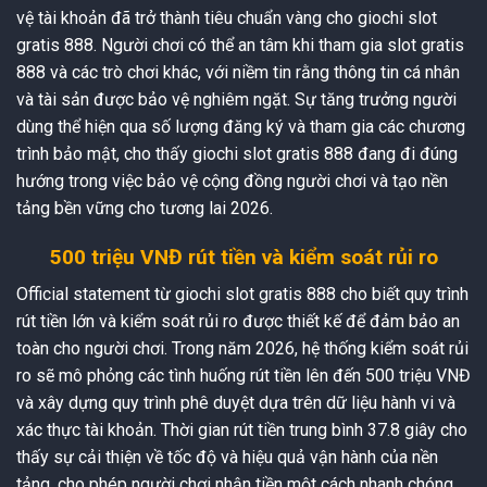
vệ tài khoản đã trở thành tiêu chuẩn vàng cho giochi slot
gratis 888. Người chơi có thể an tâm khi tham gia slot gratis
888 và các trò chơi khác, với niềm tin rằng thông tin cá nhân
và tài sản được bảo vệ nghiêm ngặt. Sự tăng trưởng người
dùng thể hiện qua số lượng đăng ký và tham gia các chương
trình bảo mật, cho thấy giochi slot gratis 888 đang đi đúng
hướng trong việc bảo vệ cộng đồng người chơi và tạo nền
tảng bền vững cho tương lai 2026.
500 triệu VNĐ rút tiền và kiểm soát rủi ro
Official statement từ giochi slot gratis 888 cho biết quy trình
rút tiền lớn và kiểm soát rủi ro được thiết kế để đảm bảo an
toàn cho người chơi. Trong năm 2026, hệ thống kiểm soát rủi
ro sẽ mô phỏng các tình huống rút tiền lên đến 500 triệu VNĐ
và xây dựng quy trình phê duyệt dựa trên dữ liệu hành vi và
xác thực tài khoản. Thời gian rút tiền trung bình 37.8 giây cho
thấy sự cải thiện về tốc độ và hiệu quả vận hành của nền
tảng, cho phép người chơi nhận tiền một cách nhanh chóng