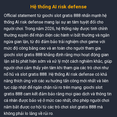
Hệ thống AI risk defense
Official statement từ giochi slot gratis 888 nhấn mạnh hệ
thống AI risk defense mang lại sự an tâm tuyệt đối cho
người chơi. Trong năm 2026, hệ thống này được tinh chỉnh
thường xuyên để nhận diện các hành vi bất thường và ngăn
ngừa gian lận, từ đó đảm bảo trải nghiệm chơi game với
mức độ công bằng cao và an toàn cho người tham gia.
giochi slot gratis 888 khẳng định rằng mọi hoạt động gian
lận sẽ bị phát hiện sớm và xử lý một cách nghiêm khắc, giúp
người chơi cảm thấy yên tâm khi tham gia các trò chơi như
nổ hũ và slot gratis 888. Hệ thống AI risk defense có khả
năng thích ứng với các xu hướng tấn công mới nhất và liên
tục cập nhật để ngăn chặn rủi ro trên mạng. giochi slot
gratis 888 cam kết đảm bảo rằng mọi giao dịch và thông tin
cá nhân được bảo vệ ở mức cao nhất, cho phép người chơi
nắm bắt được cơ hội từ các trò chơi slot gratis 888 mà
không phải lo lắng về rủi ro.