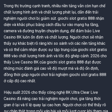
Trong thị trường cạnh tranh, nhiều nền tảng vẫn còn hạn chế
chất lượng hình ảnh và chất lượng phát lại, dẫn đến trải
nghiệm người chơi bị giảm sút. giochi slot gratis 888 nhận
diện và khắc phục bằng cách đầu tư vào mạng hạ tầng,
camera và đường truyền chuyên dụng, để đảm bảo Live
Casino 8K luôn ổn định và chất lượng. Người chơi sẽ nhận
thấy sự khác biệt rõ ràng khi so sánh với các nền tảng khác
và có thể cảm nhận được sự tập trung của giochi slot gratis
888 vào chất lượng hình ảnh và tốc độ ghép cảnh. 2026 cho
thấy Live Casino 8K của giochi slot gratis 888 đạt được
những mức đánh giá cao về độ mượt mà và độ ổn định,
đồng thời giúp người chơi trải nghiệm giochi slot gratis 888
ở cấp độ cao nhất.
Hiệu suất 2026 cho thấy công nghệ 8K Ultra Clear Live
Casino đã nâng cao trải nghiệm người chơi, gia tăng thời
gian ở lại và tỉ lệ quay lại cao hơn. Người chơi có thể thấy rõ
sự chân thật trong mỗi ván bài và mỗi lượt cược khi tham gia