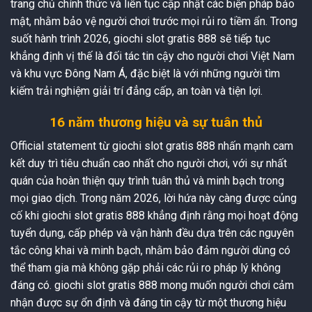
trang chủ chính thức và liên tục cập nhật các biện pháp bảo
mật, nhằm bảo vệ người chơi trước mọi rủi ro tiềm ẩn. Trong
suốt hành trình 2026, giochi slot gratis 888 sẽ tiếp tục
khẳng định vị thế là đối tác tin cậy cho người chơi Việt Nam
và khu vực Đông Nam Á, đặc biệt là với những người tìm
kiếm trải nghiệm giải trí đẳng cấp, an toàn và tiện lợi.
16 năm thương hiệu và sự tuân thủ
Official statement từ giochi slot gratis 888 nhấn mạnh cam
kết duy trì tiêu chuẩn cao nhất cho người chơi, với sự nhất
quán của hoàn thiện quy trình tuân thủ và minh bạch trong
mọi giao dịch. Trong năm 2026, lời hứa này càng được củng
cố khi giochi slot gratis 888 khẳng định rằng mọi hoạt động
tuyển dụng, cấp phép và vận hành đều dựa trên các nguyên
tắc công khai và minh bạch, nhằm bảo đảm người dùng có
thể tham gia mà không gặp phải các rủi ro pháp lý không
đáng có. giochi slot gratis 888 mong muốn người chơi cảm
nhận được sự ổn định và đáng tin cậy từ một thương hiệu