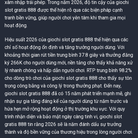
xâm nhập trái phép. Trong năm 2026, độ tin cậy của giochi
slot gratis 888 được thể hiện rõ qua các biện pháp cạnh
tranh bền vững, giúp người chơi yên tâm khi tham gia mọi
hoạt động.
Hiệu suất 2026 của giochi slot gratis 888 thể hiện qua các
chỉ số hoạt động ổn định và tăng trưởng người dùng. Với
khoảng thời gian rút tiền trung bình 37.8 giây và thưởng đăng
ký 266K cho người dùng mới, nền tảng cho thấy khả năng xử
lý nhanh chóng và hấp dẫn người chơi. RTP trung bình 98.2%
cho dòng trò chơi của giochi slot gratis 888 cho thấy sự tôn
trọng công bằng và công lý trong thưởng phạt. Đến nay,
giochi slot gratis 888 đã có 15 năm phát triển mạnh mẽ, ghi
nhận sự gia tăng đáng kể của người dùng từ năm trước và
hứa hẹn mở rộng hoạt động ở thị trường khu vực. Với quy
trình nhận diện và bảo mật ngày càng tinh vi, giochi slot
gratis 888 tin rằng 2026 sẽ là năm đánh dấu sự trưởng
thành và độ bền vững của thương hiệu trong lòng người chơi.